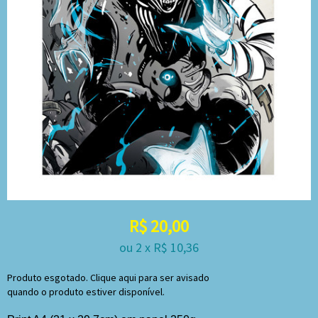
R$
20,00
ou
2
x
R$
10,36
Produto esgotado. Clique aqui para ser avisado
quando o produto estiver disponível.