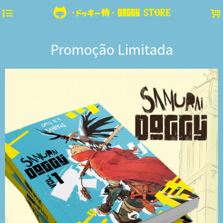
4
.
Promoção Limitada